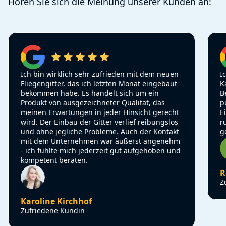
Hören Sie sich die Meinung unserer Kunden an:
Ich bin wirklich sehr zufrieden mit dem neuen
I
Fliegengitter, das ich letzten Monat eingebaut
K
bekommen habe. Es handelt sich um ein
B
Produkt von ausgezeichneter Qualität, das
p
meinen Erwartungen in jeder Hinsicht gerecht
E
wird. Der Einbau der Gitter verlief reibungslos
r
und ohne jegliche Probleme. Auch der Kontakt
g
mit dem Unternehmen war äußerst angenehm
- ich fühlte mich jederzeit gut aufgehoben und
kompetent beraten.
R
Z
Karoline Kirchhof
Zufriedene Kundin