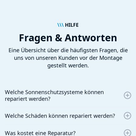
\\\
HILFE
Fragen & Antworten
Eine Übersicht über die häufigsten Fragen, die
uns von unseren Kunden vor der Montage
gestellt werden.
Welche Sonnenschutzsysteme können
repariert werden?
Wir reparieren Markisen, Jalousien, Rollläden, Plissees,
Welche Schäden können repariert werden?
Schrägrollläden, Überdachungen und mehr. Falls Sie
unsicher sind, ob Ihr System repariert werden kann,
Typische Reparaturen umfassen den Austausch von
kontaktieren Sie uns einfach.
Was kostet eine Reparatur?
Stoffen, defekten Gelenkarmen, Motoren, Seilzügen