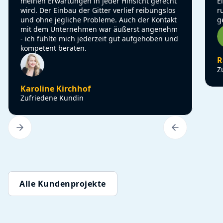
meinen Erwartungen in jeder Hinsicht gerecht
E
wird. Der Einbau der Gitter verlief reibungslos
r
und ohne jegliche Probleme. Auch der Kontakt
g
mit dem Unternehmen war äußerst angenehm
- ich fühlte mich jederzeit gut aufgehoben und
kompetent beraten.
R
Z
Karoline Kirchhof
Zufriedene Kundin
Alle Kundenprojekte