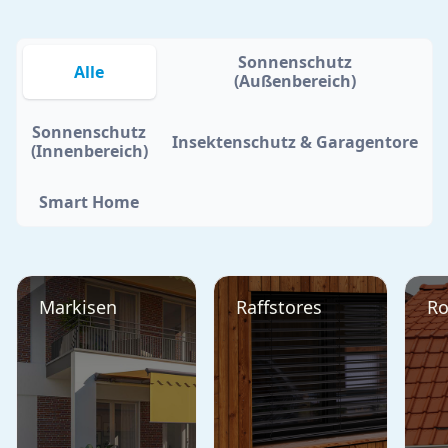
Sonnenschutz
Alle
(Außenbereich)
Sonnenschutz
Insektenschutz & Garagentore
(Innenbereich)
Smart Home
Markisen
Raffstores
Ro