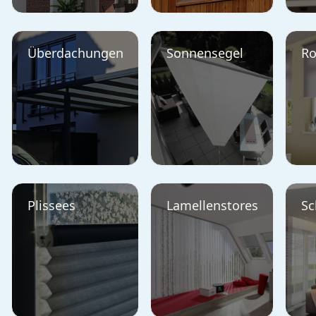
Überdachungen
Sonnensegel
Ro
Plissees
Lamellenstores
Sc